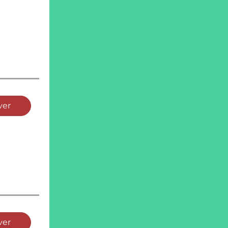
ver
ver