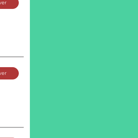
ver
ver