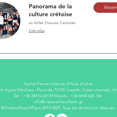
Panorama de la
Réser
culture crétoise
un forfait 3 heures 3 activités
Lire plus
Spiridi Ferme crétoise d'huile d'olive
km Agios Nikolaos - Elounda, 72100, Lassithi, Crète orientale, G
Tél. : +30 28410 24139 Mobile : +30 6944 630 706
info@cretanoliveoilfarm.gr
©CretanOliveOilFarm 2010-2025. Tous les droits sont réservés.