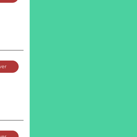
ver
ver