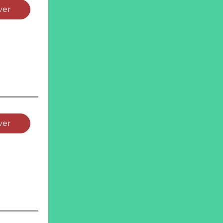
ver
ver