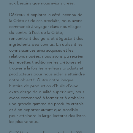
aux besoins que nous avions créés.
Désireux d'explorer le côté inconnu de
la Crète et de ses produits, nous avons
commencé à voyager dans nos villages
du centre à l'est de la Crète,
rencontrant des gens et dégustant des
ingrédients peu connus. En utilisant les
connaissances ainsi acquises et les
relations nouées, nous avons pu recréer
les recettes traditionnelles crétoises et
trouver à la fois les meilleurs produits et
producteurs pour nous aider à atteindre
notre objectif. Outre notre longue
histoire de production d'huile d'olive
extra vierge de qualité supérieure, nous
avons commencé à former et à emballer
une grande gamme de produits crétois
et à en exporter autant que possible
pour atteindre le large lectorat des livres
les plus vendus.