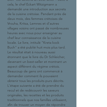
cela, le chef Eckart Witzigmann a
demandé une introduction aux secrets
de la cuisine crétoise. Pendant près de
deux mois, des femmes crétoises de
Vrouha, Kritsa, Lemnes et d'autres
villages voisins ont passé de nombreuses
heures avec nous pour enseigner au
chef leur connaissance de la cuisine
locale. Le livre, intitulé "Kreta kock
Buch" a été publié huit mois plus tard.
Le résultat était à nouveau aussi
étonnant que le livre du Dr Schleicher,
devenant un best-seller et montrant un
aspect différent du régime crétois.
Beaucoup de gens ont commencé à
demander comment ils pouvaient
obtenir tous les produits purs décrits.
L'étape suivante a été de prendre du
recul et de redécouvrir les saveurs
originales, les recettes et les produits
traditionnels que nos familles utilisaient,
afin de trouver un moyen de répondre