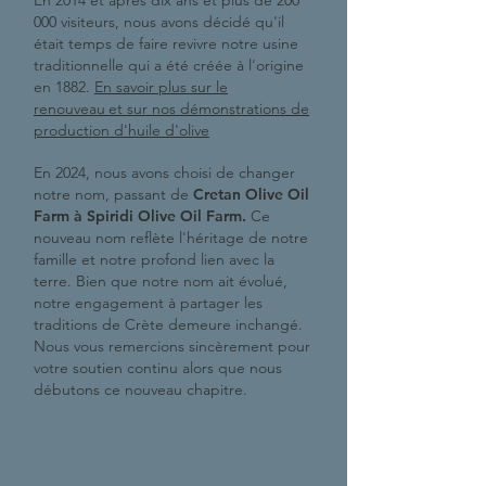
En 2014 et après dix ans et plus de 200
000 visiteurs, nous avons décidé qu'il
était temps de faire revivre notre usine
traditionnelle qui a été créée à l'origine
en 1882.
En savoir plus sur le
renouveau
et sur nos démonstrations de
production d'huile d'olive
En 2024, nous avons choisi de changer
notre nom, passant de
Cretan Olive Oil
Farm à Spiridi Olive Oil Farm.
Ce
nouveau nom reflète l'héritage de notre
famille et notre profond lien avec la
terre. Bien que notre nom ait évolué,
notre engagement à partager les
traditions de Crète demeure inchangé.
Nous vous remercions sincèrement pour
votre soutien continu alors que nous
débutons ce nouveau chapitre.