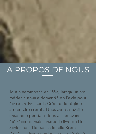
À PROPOS DE NOUS
Tout a commencé en 1995, lorsqu'un ami
médecin nous a demandé de l'aide pour
écrire un livre sur la Crète et le régime
alimentaire crétois. Nous avons travaillé
ensemble pendant deux ans et avons
été récompensés lorsque le livre du Dr
Schleicher "Der sensationelle Kreta
Diet" est devenu un best-seller ! Suite à