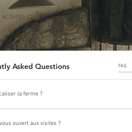
ACTIVITÉS CULTURELLES
NOUS CONNAÎTRE
CONT
tly Asked Questions
aliser la ferme ?
 la plus simple façon de localiser notre ferme est de taper "Cre
Parfois, Apple Maps affiche le mauvais emplacement. Nous tr
ous ouvert aux visites ?