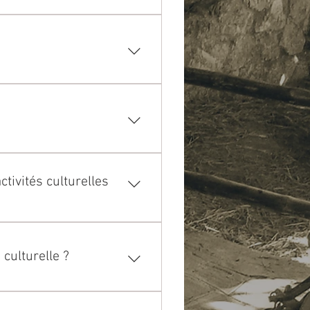
 le 31 octobre. Pour plus
m.com/book-online
vale à la fois sur notre site
 d'entrée. Si vous cherchez
e entrée gratuite avec
ctivités culturelles
ce. Nous avons également un
er moment. Les visites
culturelle ?
0 jours avant tout événement.