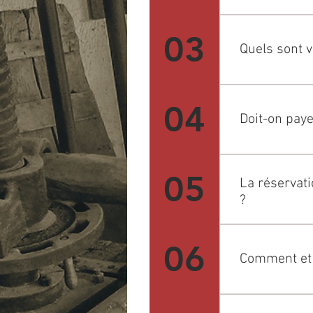
Nous sommes ou
03
d'informations
Quels sont v
Nous mettons c
04
Web et sur Go
Doit-on paye
La visite de n
05
uniquement à d
La réservatio
dégustation gr
?
Toutes nos act
06
nombre de plac
Comment et q
simples ne néce
https://www.c
Pour des raiso