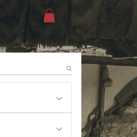
ACT
SHOP
tan Olive Oil Farm" sur
availlons à résoudre ce