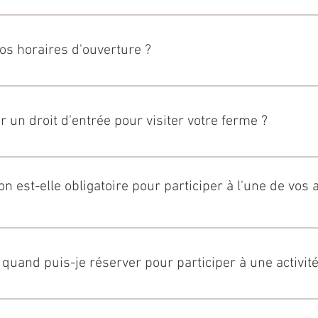
verts aux visites à partir du 1er avril et fermons généralement
, cliquez sur le lien ci-dessous : https://www.cretanoliveoilfar
os horaires d'ouverture ?
onstamment à jour nos heures d'ouverture pendant la saison esti
ogle.
r un droit d'entrée pour visiter votre ferme ?
os espaces presse/musée à huile d'olive nécessite un petit droit
éguster nos produits, notre salle de dégustation dispose d'un
n est-elle obligatoire pour participer à l'une de vos a
atuite.
ivités nécessitent une réservation au moins 12 heures à l'avan
es limité, il serait donc préférable de ne pas attendre le derni
uand puis-je réserver pour participer à une activité 
ssitent pas de réservation. Réservez vos places ici :
retanoliveoilfarm.com/book-online
ns d'organisation, vous pouvez réserver en ligne au maximum 3