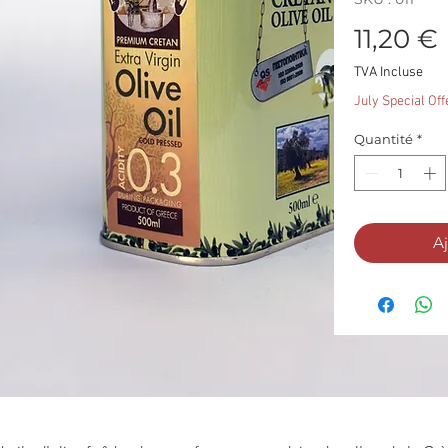
11,20 €
TVA Incluse
July Special Off
Quantité
*
Aj