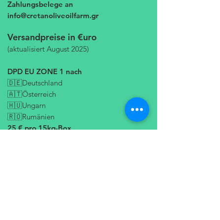
Zahlungsbelege an
info@cretanoliveoilfarm.gr
Versandpreise in €uro
(aktualisiert August 2025)
DPD EU ZONE 1 nach
🇩🇪Deutschland
🇦🇹Österreich
🇭🇺Ungarn
🇷🇴Rumänien
25 € pro 15kg-Box
DPD EU ZONE 2 nach
🇫🇷Frankreich
🇧🇪Belgien
🇳🇱Niederlande
🇵🇱Polen
🇩🇰Dänemark
🇨🇿Tschech. Rep.