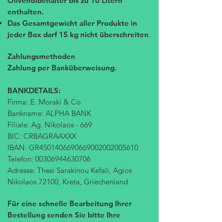
Olivenölbehälter bis zu 10 Litern
enthalten.
Das Gesamtgewicht aller Produkte in
jeder Box darf 15 kg nicht überschreiten
.
Zahlungsmethoden
Zahlung per Banküberweisung.
BANKDETAILS:
Firma: E. Moraki & Co
Bankname: ALPHA BANK
Filiale: Ag. Nikolaos - 669
BIC: CRBAGRAAXXX
IBAN: GR4501406690669002002005610
Telefon:
00306944630706
Adresse: Thesi Sarakinou Kefali, Agios
Nikolaos 72100, Kreta, Griechenland
Für eine schnelle Bearbeitung Ihrer
Bestellung senden Sie bitte Ihre